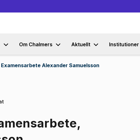
Gå till innehållet
s
Om Chalmers
Aktuellt
Institutioner
 Examensarbete Alexander Samuelsson
at
xamensarbete,
sson