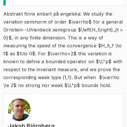
Abstrakt finns enbart på engelska: We study the
variation seminorm of order $\varrho$ for a general
Ornstein--Uhlenbeck semigroup $\left(H_t\right)_{t >
0}$, in any finite dimension. This is a way of
measuring the speed of the convergence $H_t\,f \to
f$ as $t\to 0$. For $\varrho>2$ this variation is
known to define a bounded operator on $\L^p$ with
respect to the invariant measure, and we prove the
corresponding weak type (1,1). But when $\varrho
\le 2$ no strong nor weak $\L^p$ bounds hold.
Jakob Björnberg