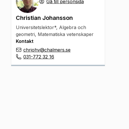
Gå till personsida
Christian Johansson
Universitetslektor*
,
Algebra och
geometri, Matematiska vetenskaper
Kontakt
chrjohv@chalmers.se
031-772 32 16