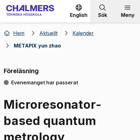
Gå till innehållet
English
Sök
Meny
Hem
Aktuellt
Kalender
METAPIX yun zhao
Föreläsning
Evenemanget har passerat
Microresonator-
based quantum
metrology