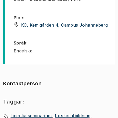
Plats
:
(
Öppn
KC, Kemigården 4, Campus Johanneberg
Språk
:
Engelska
Kontaktperson
Taggar:
Licentiatseminarium
forskarutbildning