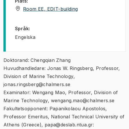
Plats
:
(
Öppnas i ny flik
)
Room EE, EDIT-building
Språk
:
Engelska
Doktorand: Chengqian Zhang
Huvudhandledare: Jonas W. Ringsberg, Professor,
Division of Marine Technology,
jonas.ringsberg@chalmers.se
Examinator: Wengang Mao, Professor, Division of
Marine Technology, wengang.mao@chalmers.se
Fakultetsopponent: Papanikolaou Apostolos,
Professor Emeritus, National Technical University of
Athens (Greece), papa@deslab.ntua.gr: