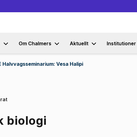
Gå till innehållet
s
Om Chalmers
Aktuellt
Institutioner
E Halvvagsseminarium: Vesa Halipi
rat
 biologi