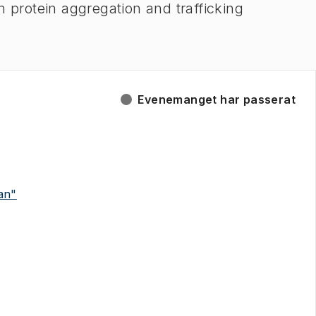
n protein aggregation and trafficking
Evenemanget har passerat
(
Öppnas i ny flik
)
an"