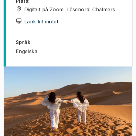
Plats
:
Digitalt på Zoom. Lösenord: Chalmers
(
Öppnas i ny flik
)
Länk till mötet
Språk
:
Engelska