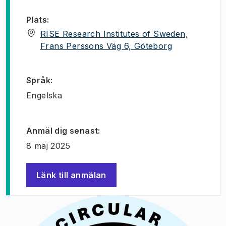
Plats
:
RISE Research Institutes of Sweden,
(
Öppnas i ny f
Frans Perssons Väg 6, Göteborg
Språk
:
Engelska
Anmäl dig senast
:
8 maj 2025
Länk till anmälan
(
Öppnas i ny flik
)