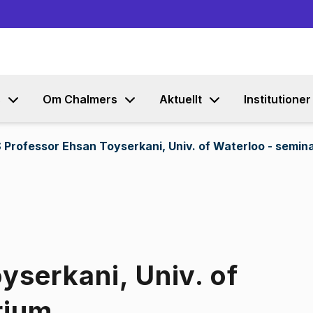
Gå till innehållet
s
Om Chalmers
Aktuellt
Institutioner
 Professor Ehsan Toyserkani, Univ. of Waterloo - semin
yserkani, Univ. of
rium