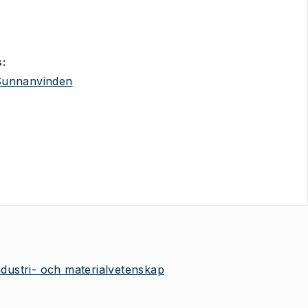
s
:
(
Öppnas i ny flik
)
Sunnanvinden
industri- och materialvetenskap