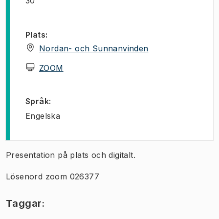
30
Plats
:
(
Öppnas i ny flik
)
Nordan- och Sunnanvinden
(
Öppnas i ny flik
)
ZOOM
Språk
:
Engelska
Presentation på plats och digitalt.
Lösenord zoom 026377
Taggar: