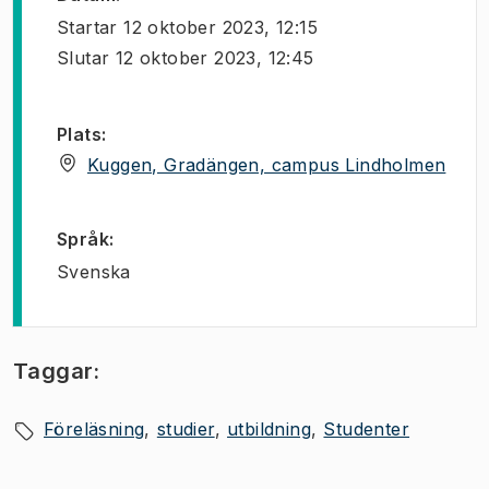
Startar
12 oktober 2023, 12:15
Slutar
12 oktober 2023, 12:45
Plats
:
(
Öppn
Kuggen, Gradängen, campus Lindholmen
Språk
:
Svenska
Taggar:
Föreläsning
studier
utbildning
Studenter