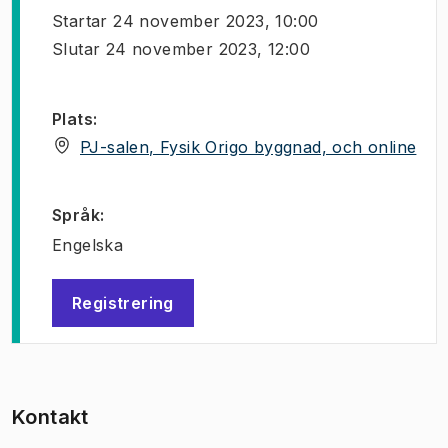
Startar
24 november 2023, 10:00
Slutar
24 november 2023, 12:00
Plats
:
(
Öpp
PJ-salen, Fysik Origo byggnad, och online
Språk
:
Engelska
Registrering
(
Öppnas i ny flik
)
Kontakt