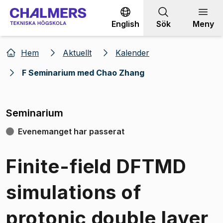
Gå till innehållet
English
Sök
Meny
Hem
Aktuellt
Kalender
F Seminarium med Chao Zhang
Seminarium
Evenemanget har passerat
Finite-field DFTMD
simulations of
protonic double layer