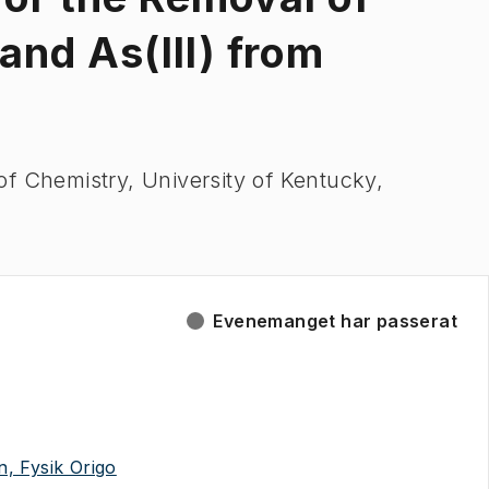
and As(III) from
f Chemistry, University of Kentucky,
Evenemanget har passerat
(
Öppnas i ny flik
)
n, Fysik Origo