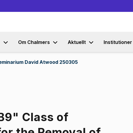
Gå till innehållet
s
Om Chalmers
Aktuellt
Institutioner
eminarium David Atwood 250305
B9" Class of
for the Removal of