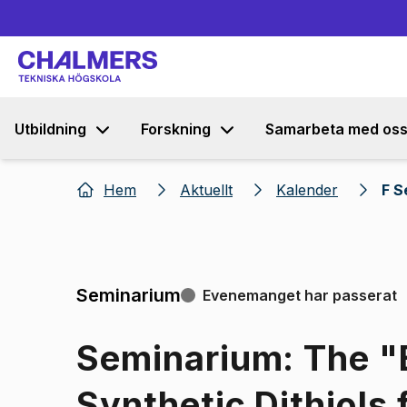
Utbildning
Forskning
Samarbeta med os
Hem
Aktuellt
Kalender
F S
Seminarium
Evenemanget har passerat
Seminarium: The "
Synthetic Dithiols 