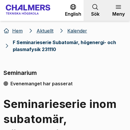
Gå till innehållet
English
Sök
Meny
Hem
Aktuellt
Kalender
F Seminarieserie Subatomär, högenergi- och
plasmafysik 231110
Seminarium
Evenemanget har passerat
Seminarieserie inom
subatomär,