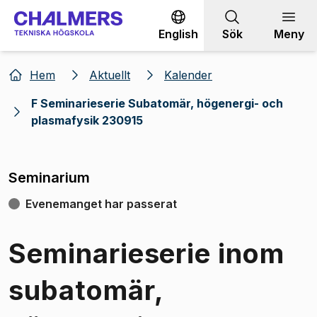
Gå till innehållet
English
Sök
Meny
Hem
Aktuellt
Kalender
F Seminarieserie Subatomär, högenergi- och
plasmafysik 230915
Seminarium
Evenemanget har passerat
Seminarieserie inom
subatomär,