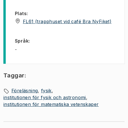
Plats
:
(
Öppnas
FL61 (trapphuset vid café Bra NyFiket)
Språk
:
-
Taggar:
Föreläsning
fysik
institutionen för fysik och astronomi
institutionen för matematiska vetenskaper