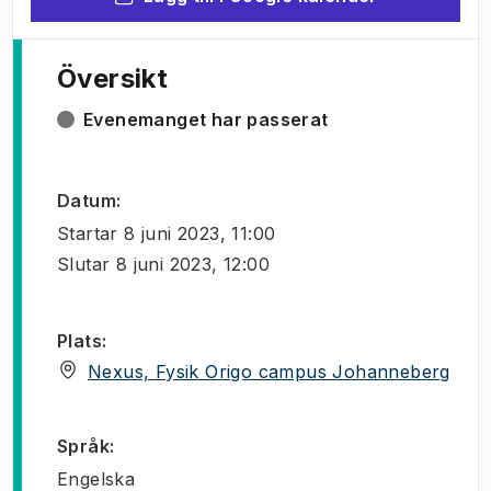
Översikt
Evenemanget har passerat
Datum
:
Startar
8 juni 2023, 11:00
Slutar
8 juni 2023, 12:00
Plats
:
(
Öppn
Nexus, Fysik Origo campus Johanneberg
Språk
:
Engelska