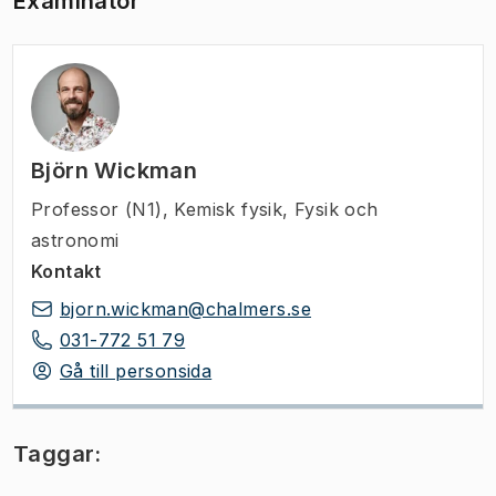
Examinator
Björn Wickman
Professor (N1)
,
Kemisk fysik, Fysik och
astronomi
Kontakt
bjorn.wickman@chalmers.se
031-772 51 79
Gå till personsida
Taggar: