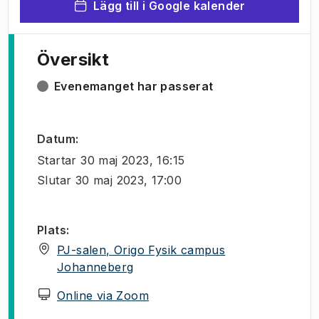
Lägg till i Google kalender
Översikt
Evenemanget har passerat
Datum
:
Startar
30 maj 2023, 16:15
Slutar
30 maj 2023, 17:00
Plats
:
PJ-salen, Origo Fysik campus
(
Öppnas i ny flik
)
Johanneberg
(
Öppnas i ny flik
)
Online via Zoom