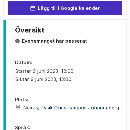
Lägg till i Google kalender
Översikt
Evenemanget har passerat
Datum
:
Startar
9 juni 2023, 12:00
Slutar
9 juni 2023, 13:00
Plats
:
(
Öppn
Nexus, Fysik Origo campus Johanneberg
Språk
: