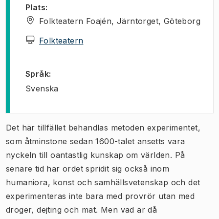
Plats
:
Folkteatern Foajén, Järntorget, Göteborg
(
Öppnas i ny flik
)
Folkteatern
Språk
:
Svenska
Det här tillfället behandlas metoden experimentet,
som åtminstone sedan 1600-talet ansetts vara
nyckeln till oantastlig kunskap om världen. På
senare tid har ordet spridit sig också inom
humaniora, konst och samhällsvetenskap och det
experimenteras inte bara med provrör utan med
droger, dejting och mat. Men vad är då