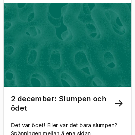
tror att kvantdatorn kommer att
revolutionera - ja, vadå egentligen? Den
här kvällen handlar om hur kvantdatorn
fungerar, vad den kan komma att användas
till, och hur vi kan resonera kring
framtidens tekniker.
2 december: Slumpen och
ödet
Det var ödet! Eller var det bara slumpen?
Spänningen mellan å ena sidan