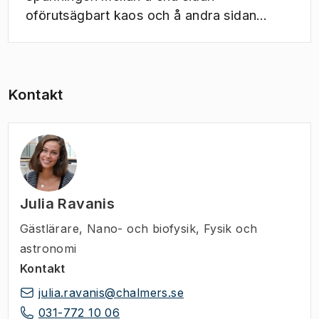
oförutsägbart kaos och å andra sidan
determinism präglar vetenskapen såväl
som livet. Hur tar sig vetenskapen an
slumpen? Och var går egentligen gränserna
mellan det slumpmässiga och det
Kontakt
ödesbestämda?
Julia Ravanis
Gästlärare
,
Nano- och biofysik, Fysik och
astronomi
Kontakt
julia.ravanis@chalmers.se
031-772 10 06