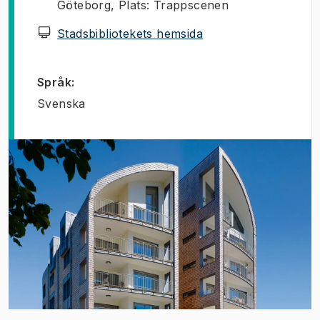
Göteborg, Plats: Trappscenen
(
Öppnas i ny flik
)
Stadsbibliotekets hemsida
Språk
:
Svenska