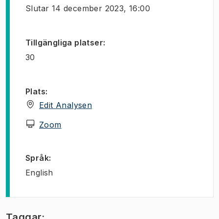
Slutar
14 december 2023, 16:00
Tillgängliga platser
:
30
Plats
:
(
Öppnas i ny flik
)
Edit Analysen
(
Öppnas i ny flik
)
Zoom
Språk
:
English
Taggar: