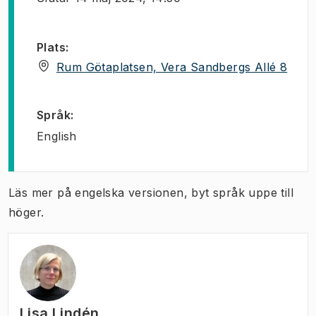
Plats
:
(
Öppn
Rum Götaplatsen, Vera Sandbergs Allé 8
Språk
:
English
Läs mer på engelska versionen, byt språk uppe till
höger.
Lisa Lindén