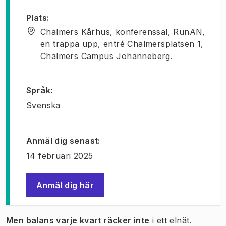
Plats
:
Chalmers Kårhus, konferenssal, RunAN,
en trappa upp, entré Chalmersplatsen 1,
Chalmers Campus Johanneberg.
Språk
:
Svenska
Anmäl dig senast
:
14 februari 2025
Anmäl dig här
(
Öppnas i ny flik
)
Men balans varje kvart räcker inte
i ett elnät.