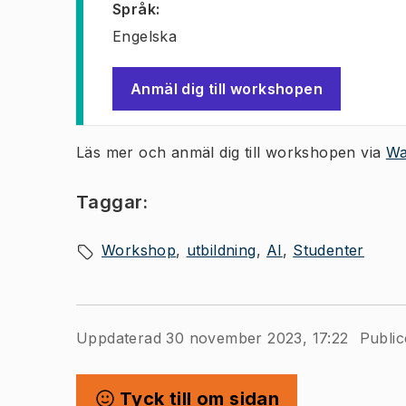
Språk
:
Engelska
Anmäl dig till workshopen
(
Öppnas i ny flik
)
Läs mer och anmäl dig till workshopen via
Wa
Taggar:
Workshop
utbildning
AI
Studenter
Uppdaterad 30 november 2023, 17:22
Public
Tyck till om sidan