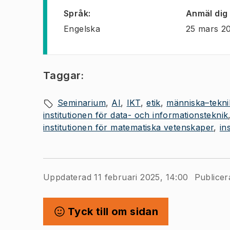
Språk
:
Anmäl dig
Engelska
25 mars 2
Taggar:
Seminarium
AI
IKT
etik
människa–tekni
institutionen för data- och informationsteknik
institutionen för matematiska vetenskaper
in
Uppdaterad 11 februari 2025, 14:00
Publicer
Tyck till om sidan