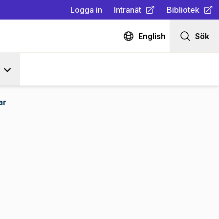
Logga in
Intranät
Bibliotek
(
Öppnas i ny flik
(
Öppnas i ny fl
)
English
Sök
ar