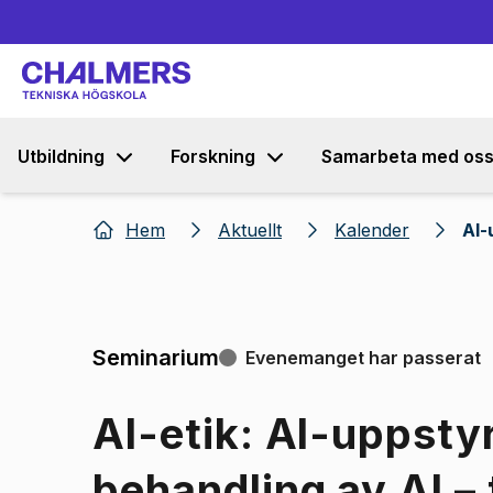
Utbildning
Forskning
Samarbeta med os
Hem
Aktuellt
Kalender
AI-
Seminarium
Evenemanget har passerat
AI-etik: AI-uppsty
behandling av AI –