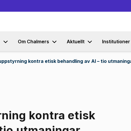
Gå till innehållet
s
Om Chalmers
Aktuellt
Institutioner
uppstyrning kontra etisk behandling av AI – tio utmaning
rning kontra etisk
 tio utmaningar