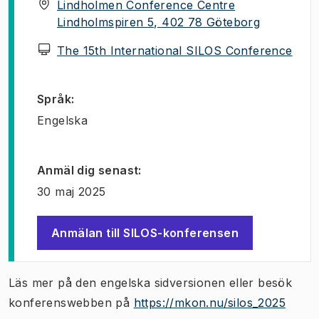
Lindholmen Conference Centre
(
Öppnas i 
Lindholmspiren 5, 402 78 Göteborg
(
Öppn
The 15th International SILOS Conference
Språk
:
Engelska
Anmäl dig senast
:
30 maj 2025
Anmälan till SILOS-konferensen
(
Öppnas i ny flik
)
Läs mer på den engelska sidversionen eller besök
konferenswebben på
https://mkon.nu/silos_2025