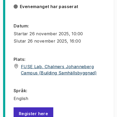
Evenemanget har passerat
Datum
:
Startar
26 november 2025, 10:00
Slutar
26 november 2025, 16:00
Plats
:
FUSE Lab, Chalmers Johanneberg
(
Öppnas i 
Campus (Building Samhällsbyggnad)
Språk
:
English
Register here
(
Öppnas i ny flik
)