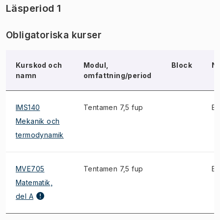
Läsperiod 1
Obligatoriska kurser
Kurskod och
Modul,
Block
N
namn
omfattning/period
IMS140
Tentamen 7,5 fup
E
Mekanik och
termodynamik
MVE705
Tentamen 7,5 fup
E
Matematik,
del A