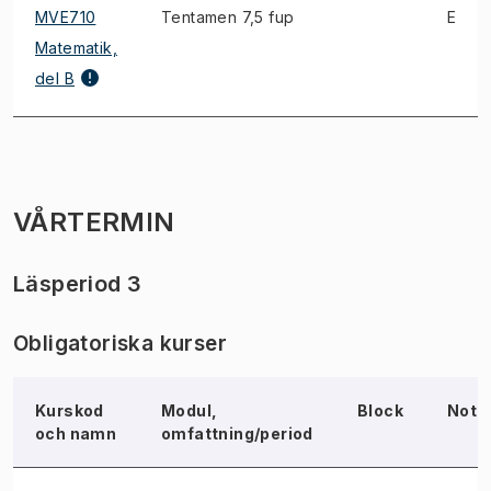
MVE710
Tentamen 7,5 fup
E
Matematik,
del B
VÅRTERMIN
Läsperiod 3
Obligatoriska kurser
Kurskod
Modul,
Block
Not
och namn
omfattning/period