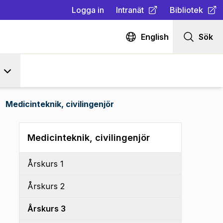
Logga in
Intranät
Bibliotek
(
Öppnas i ny flik
(
Öppnas i ny fl
)
English
Sök
Medicinteknik, civilingenjör
Medicinteknik, civilingenjör
Årskurs 1
Årskurs 2
Årskurs 3