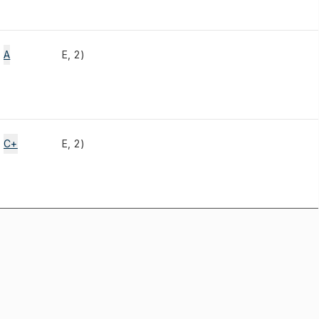
A
E, 2)
C+
E, 2)