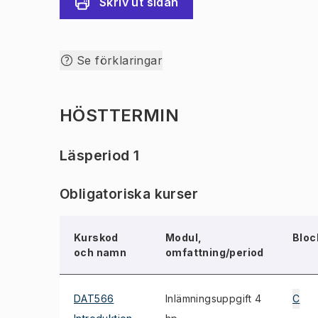
Skriv ut sidan
Se förklaringar
HÖSTTERMIN
Läsperiod 1
Obligatoriska kurser
Kurskod
Modul,
Bloc
och namn
omfattning/period
DAT566
Inlämningsuppgift 4
C