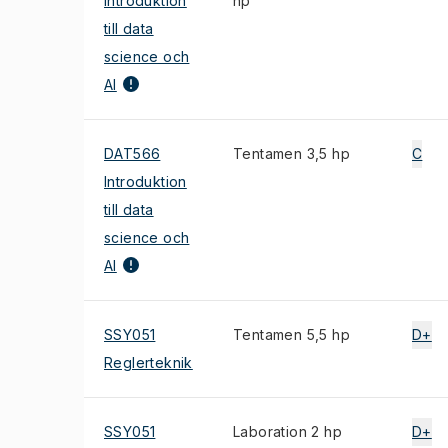
Introduktion
hp
till data
science och
AI
DAT566
Tentamen 3,5 hp
C
Introduktion
till data
science och
AI
SSY051
Tentamen 5,5 hp
D+
Reglerteknik
SSY051
Laboration 2 hp
D+