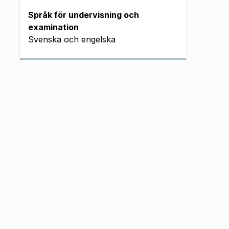
Språk för undervisning och
examination
Svenska och engelska
 J INSP
 J INSP
m J
 J