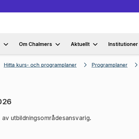
Gå till innehållet
s
Om Chalmers
Aktuellt
Institutioner
Hitta kurs- och programplaner
Programplaner
026
 av utbildningsområdesansvarig.