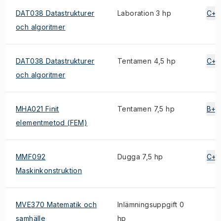
DAT038 Datastrukturer
Laboration 3 hp
C+
och algoritmer
DAT038 Datastrukturer
Tentamen 4,5 hp
C+
och algoritmer
MHA021 Finit
Tentamen 7,5 hp
B+
elementmetod (FEM)
MMF092
Dugga 7,5 hp
C+
Maskinkonstruktion
MVE370 Matematik och
Inlämningsuppgift 0
samhälle
hp