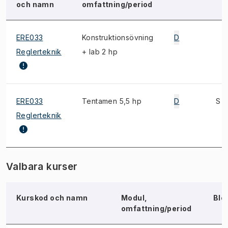
och namn
omfattning/period
ERE033
Konstruktionsövning
D
Reglerteknik
+ lab 2 hp
ERE033
Tentamen 5,5 hp
D
S
Reglerteknik
Valbara kurser
Kurskod och namn
Modul,
Blo
omfattning/period