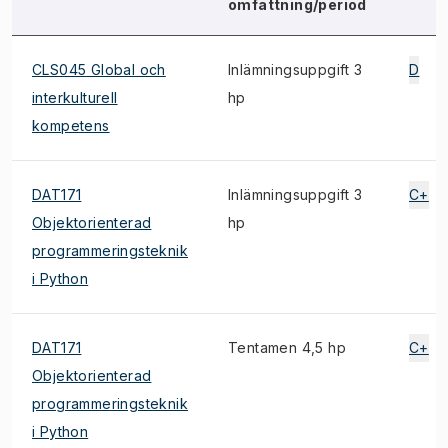
omfattning/period
CLS045 Global och
Inlämningsuppgift 3
D
interkulturell
hp
kompetens
DAT171
Inlämningsuppgift 3
C+
Objektorienterad
hp
programmeringsteknik
i Python
DAT171
Tentamen 4,5 hp
C+
Objektorienterad
programmeringsteknik
i Python