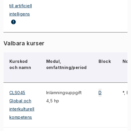
till artificiell
intelligens
Valbara kurser
Kurskod
Modul,
Block
Not
och namn
omfattning/period
CLS045
Inlämningsuppgift
D
*, E,
Global och
4,5 hp
interkulturell
kompetens