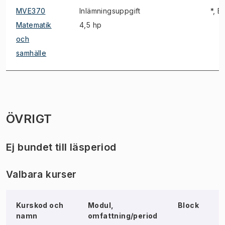
MVE370
Inlämningsuppgift
*, E,
Matematik
4,5 hp
och
samhälle
ÖVRIGT
Ej bundet till läsperiod
Valbara kurser
Kurskod och
Modul,
Block
N
namn
omfattning/period