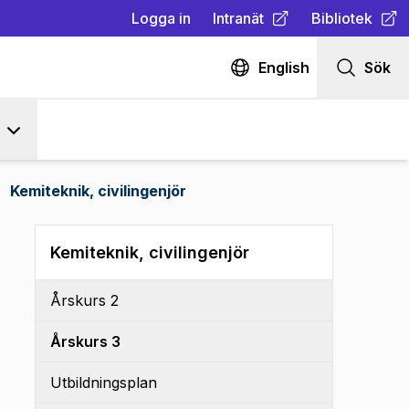
Logga in
Intranät
Bibliotek
(
Öppnas i ny flik
(
Öppnas i ny fl
)
English
Sök
Kemiteknik, civilingenjör
Kemiteknik, civilingenjör
Årskurs 2
Årskurs 3
Utbildningsplan