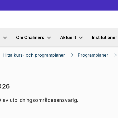
Gå till innehållet
s
Om Chalmers
Aktuellt
Institutioner
Hitta kurs- och programplaner
Programplaner
026
0 av utbildningsområdesansvarig.