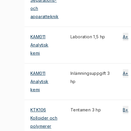
Separations-
och
apparatteknik
KAM011
Laboration 1,5 hp
A+
Analytisk
kemi
KAM011
Inlämningsuppgift 3
A+
Analytisk
hp
kemi
KTK106
Tentamen 3 hp
B+
Kolloider och
polymerer