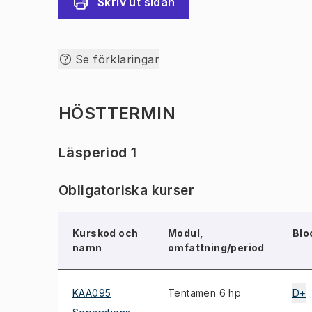
Skriv ut sidan
Se förklaringar
HÖSTTERMIN
Läsperiod 1
Obligatoriska kurser
Kurskod och
Modul,
Blo
namn
omfattning/period
KAA095
Tentamen 6 hp
D+