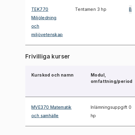
TEK770
Tentamen 3 hp
B
Miljöledning
och
miljövetenskap
Frivilliga kurser
Kurskod och namn
Modul,
omfattning/period
MVE370 Matematik
Inlämningsuppgift 0
och samhälle
hp