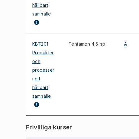
hållbart
samhälle
KBT201
Tentamen 4,5 hp
A
Produkter
och
processer
i ett
hållbart
samhälle
Frivilliga kurser