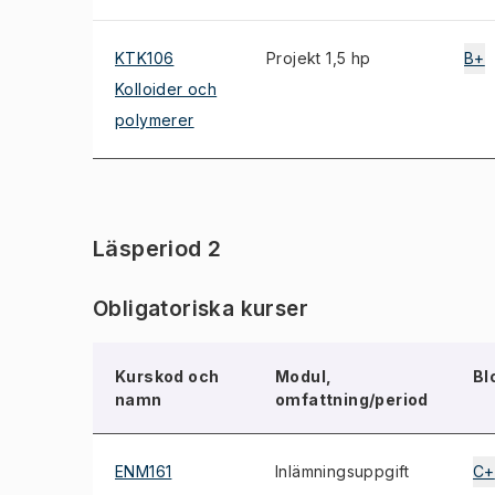
KTK106
Projekt 1,5 hp
B+
Kolloider och
polymerer
Läsperiod 2
Obligatoriska kurser
Kurskod och
Modul,
Bl
namn
omfattning/period
ENM161
Inlämningsuppgift
C+