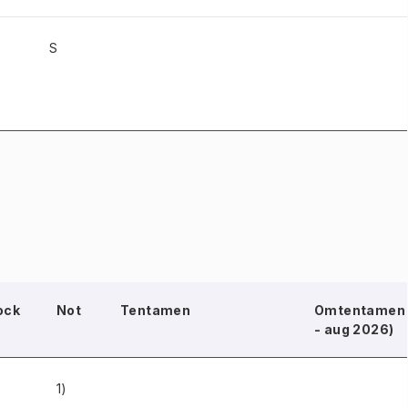
S
ock
Not
Tentamen
Omtentamen 
- aug 2026)
1)