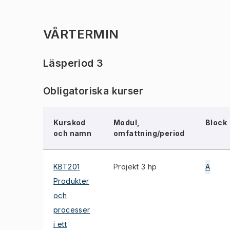
VÅRTERMIN
Läsperiod 3
Obligatoriska kurser
Kurskod
Modul,
Block
och namn
omfattning/period
KBT201
Projekt 3 hp
A
Produkter
och
processer
i ett