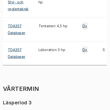
Styr- och
hp
reglerteknik
TDA357
Tentamen 4,5 hp
D+
Databaser
TDA357
Laboration 3 hp
D+
S
Databaser
VÅRTERMIN
Läsperiod 3