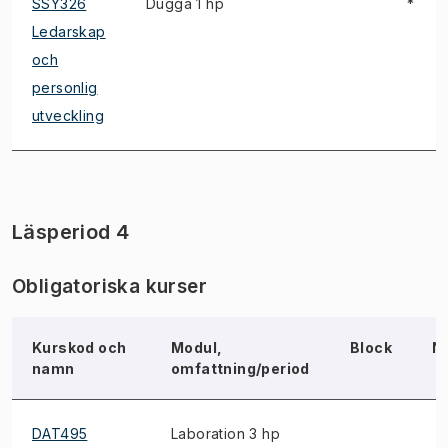
SSY326
Dugga 1 hp
*
Ledarskap
och
personlig
utveckling
Läsperiod 4
Obligatoriska kurser
Kurskod och
Modul,
Block
N
namn
omfattning/period
DAT495
Laboration 3 hp