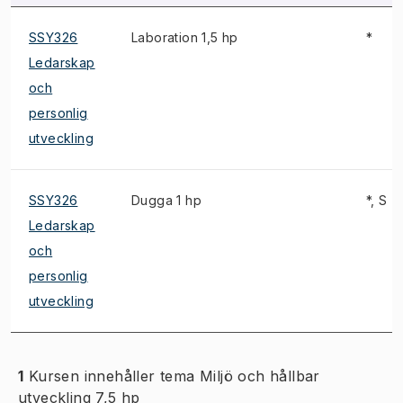
SSY326
Laboration 1,5 hp
*
Ledarskap
och
personlig
utveckling
SSY326
Dugga 1 hp
*, S
Ledarskap
och
personlig
utveckling
1
Kursen innehåller tema Miljö och hållbar
utveckling 7,5 hp