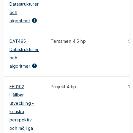
Datastrukturer
och
algoritmer
DAT495
Tentamen 4,5 hp
S
Datastrukturer
och
algoritmer
FFR102
Projekt 4 hp
1)
Hållbar
utveckling -
kritiska
perspektiv
och möjliga