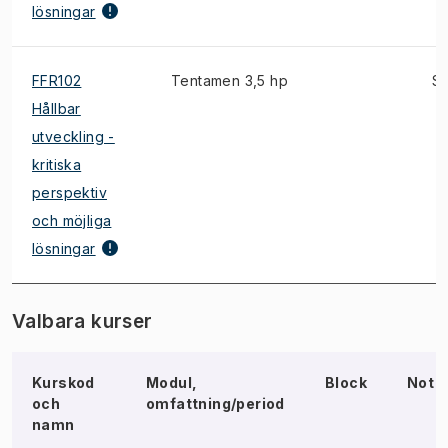
lösningar
FFR102
Tentamen 3,5 hp
S,
Hållbar
utveckling -
kritiska
perspektiv
och möjliga
lösningar
Valbara kurser
Kurskod
Modul,
Block
Not
och
omfattning/period
namn