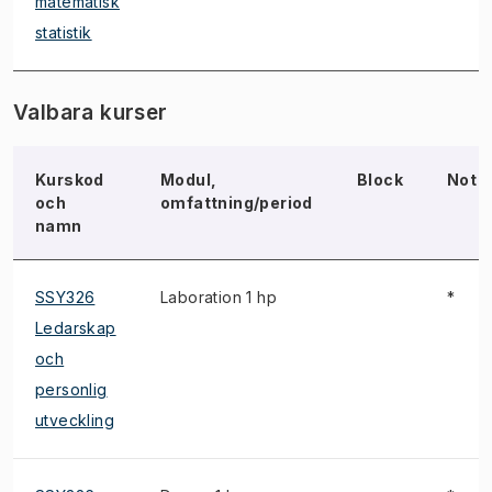
matematisk
statistik
Valbara kurser
Kurskod
Modul,
Block
Not
och
omfattning/period
namn
SSY326
Laboration 1 hp
*
Ledarskap
och
personlig
utveckling