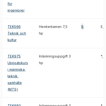
för
ingenjörer
TEK566
Hemtentamen 7,5
B
E, 
Teknik och
hp
kultur
TEK975
Inlämningsuppgift 3
*, 1
Uppsatskurs
hp
i människa,
teknik,
samhälle
(MTS)
TEK980
Inlämningsuppgift 3
*, 1