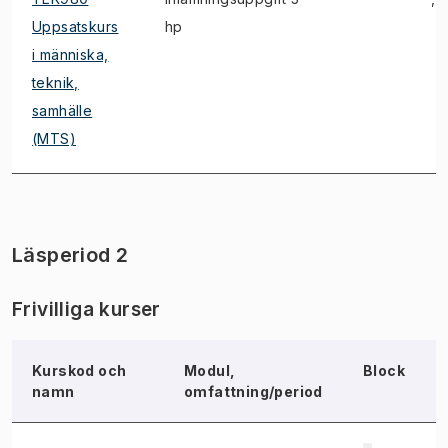
Uppsatskurs
hp
i människa,
teknik,
samhälle
(MTS)
Läsperiod 2
Frivilliga kurser
Kurskod och
Modul,
Block
namn
omfattning/period