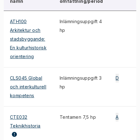
namn
omfattning/period
ATH100
Inlämningsuppgift 4
Arkitektur och
hp
stadsbyggande:
En kulturhistorisk
orientering
CLS045 Global
Inlämningsuppgift 3
D
och interkulturell
hp
kompetens
CTE032
Tentamen 7,5 hp
A
Teknikhistoria