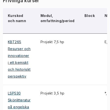
Frivilliga kurser
Kurskod
Modul,
Block
No
och namn
omfattning/period
KBT265
Projekt 7,5 hp
E, 
Resurser och
innovationer
i ett kemiskt
och historiskt
perspektiv
LSP530
Projekt 3,5 hp
*, 1
Skönlitteratur
på engelska