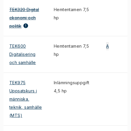
TEK320 Digital
Hemtentamen 7,5
ekonomi och
hp
politik
TEK600
Hemtentamen 7,5
A
Digitalisering
hp
och samhälle
TEK975
Inlämningsuppgift
Uppsatskurs i
4,5 hp
människa,
teknik, samhälle
(MTS)