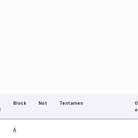
Block
Not
Tentamen
O
d
a
A