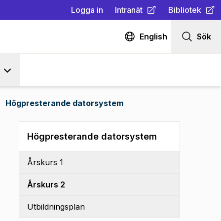
Logga in
Intranät
Bibliotek
(
Öppnas i ny flik
(
Öppnas i ny fl
)
English
Sök
Högpresterande datorsystem
Högpresterande datorsystem
Årskurs 1
Årskurs 2
Utbildningsplan