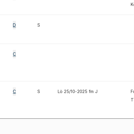
K
D
S
C
C
S
Lö 25/10-2025 fm J
F
T