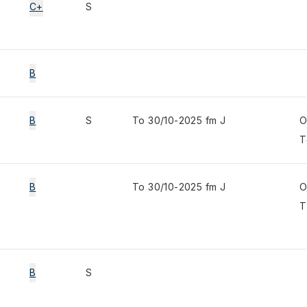
C+
S
B
B
S
To 30/10-2025 fm J
O
T
B
To 30/10-2025 fm J
O
T
B
S