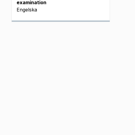
examination
Engelska
o 08/01-2026 fm J INSP
i 25/08-2026 em L INSP
å 05/01-2026 fm J INSP
å 17/08-2026 em J INSP