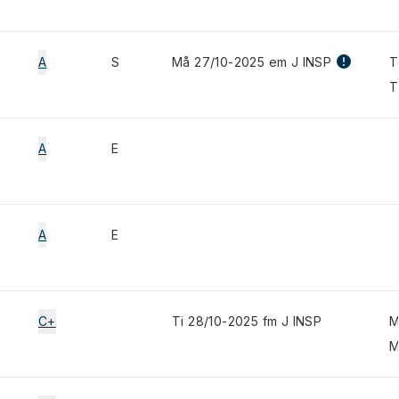
A
S
Må 27/10-2025 em J INSP
T
T
A
E
A
E
C+
Ti 28/10-2025 fm J INSP
M
M