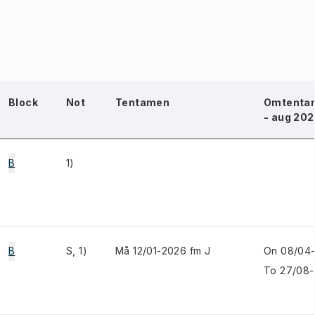
Block
Not
Tentamen
Omtentam
- aug 202
B
1)
B
S, 1)
Må 12/01-2026 fm J
On 08/04
To 27/08-