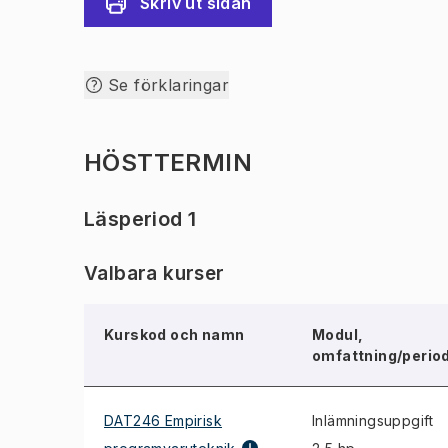
Skriv ut sidan
Se förklaringar
HÖSTTERMIN
Läsperiod 1
Valbara kurser
Kurskod och namn
Modul,
omfattning/perio
DAT246 Empirisk
Inlämningsuppgift