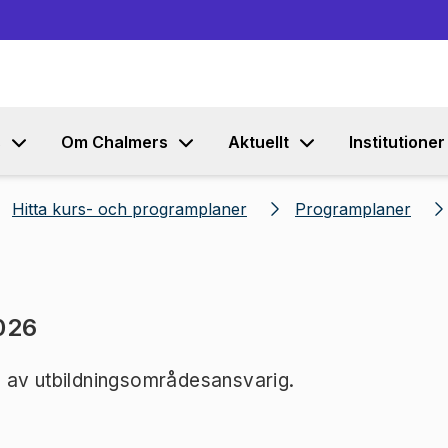
Gå till innehållet
s
Om Chalmers
Aktuellt
Institutioner
Hitta kurs- och programplaner
Programplaner
026
 av utbildningsområdesansvarig.