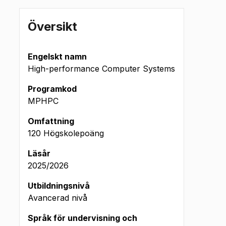
Översikt
Engelskt namn
High-performance Computer Systems
Programkod
MPHPC
Omfattning
120 Högskolepoäng
Läsår
2025/2026
mtentamen (okt 2025 -
ug 2026)
Utbildningsnivå
Avancerad nivå
Språk för undervisning och