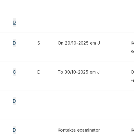
D
D
S
On 29/10-2025 em J
K
K
C
E
To 30/10-2025 em J
O
F
D
D
Kontakta examinator
K