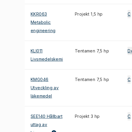
KKR063
Projekt 1,5 hp
C
Metabolic
engineering
KLI011
Tentamen 7,5 hp
D
Livsmedelskemi
KMG046
Tentamen 7,5 hp
C
Utveckling av
läkemedel
SEE140 Hållbart
Projekt 3 hp
C
uttag av