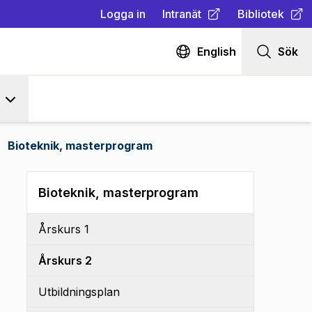
Logga in
Intranät
Bibliotek
(
Öppnas i ny flik
(
Öppnas i ny fl
)
English
Sök
Bioteknik, masterprogram
Bioteknik, masterprogram
Årskurs 1
Årskurs 2
Utbildningsplan