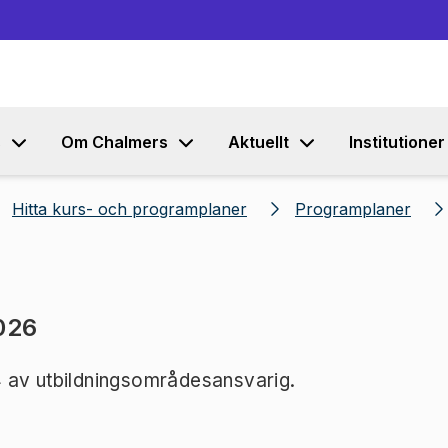
Gå till innehållet
s
Om Chalmers
Aktuellt
Institutioner
Hitta kurs- och programplaner
Programplaner
026
 av utbildningsområdesansvarig.