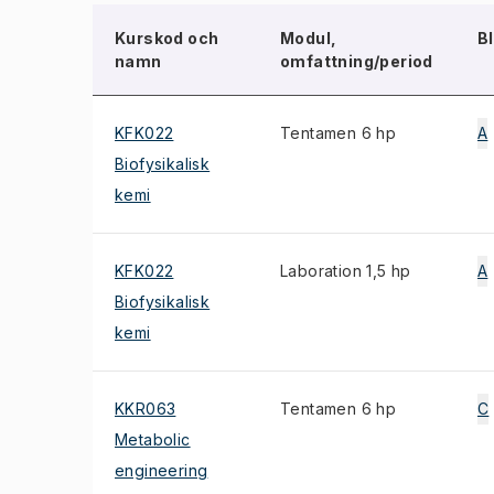
Kurskod och
Modul,
B
namn
omfattning/period
KFK022
Tentamen 6 hp
A
Biofysikalisk
kemi
KFK022
Laboration 1,5 hp
A
Biofysikalisk
kemi
KKR063
Tentamen 6 hp
C
Metabolic
engineering