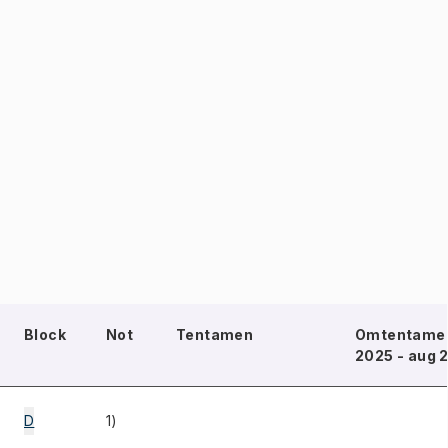
Block
Not
Tentamen
Omtentamen
2025 - aug 
D
1)