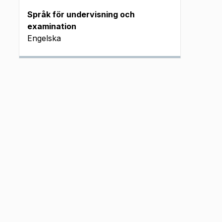
Språk för undervisning och
examination
Engelska
6 fm J
26 em J
6 fm J
6 fm J