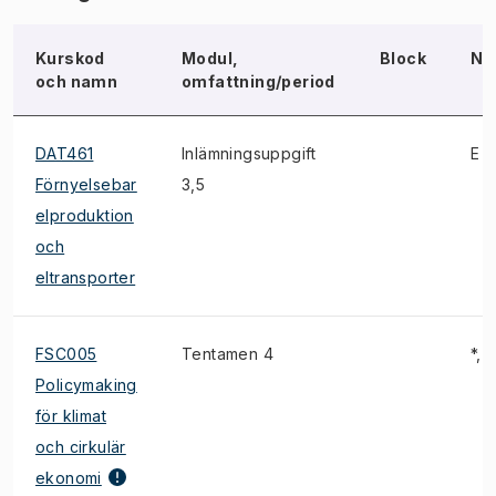
Kurskod
Modul,
Block
No
och namn
omfattning/period
DAT461
Inlämningsuppgift
E
Förnyelsebar
3,5
elproduktion
och
eltransporter
FSC005
Tentamen 4
*, E
Policymaking
för klimat
och cirkulär
ekonomi