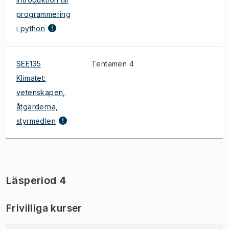
programmering
i python
SEE135
Tentamen 4
*
Klimatet:
vetenskapen,
åtgärderna,
styrmedlen
Läsperiod 4
Frivilliga kurser