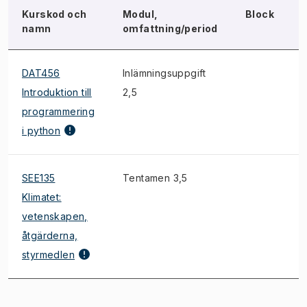
Kurskod och
Modul,
Block
namn
omfattning/period
DAT456
Inlämningsuppgift
*
Introduktion till
2,5
programmering
i python
SEE135
Tentamen 3,5
*
Klimatet:
vetenskapen,
åtgärderna,
styrmedlen