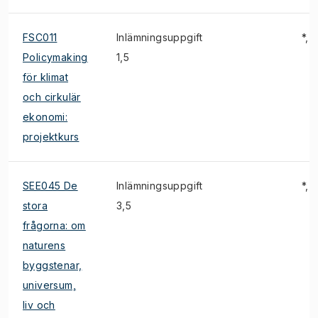
FSC011
Inlämningsuppgift
*, E
Policymaking
1,5
för klimat
och cirkulär
ekonomi:
projektkurs
SEE045 De
Inlämningsuppgift
*, E
stora
3,5
frågorna: om
naturens
byggstenar,
universum,
liv och