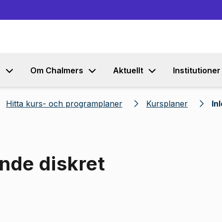
Gå till innehållet
s
Om Chalmers
Aktuellt
Institutioner
Hitta kurs- och programplaner
Kursplaner
In
ande diskret