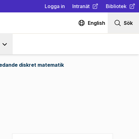
Logga in
Intranät
Bibliotek
(
Öppnas i ny flik
(
Öppnas i ny fl
)
English
Sök
ledande diskret matematik