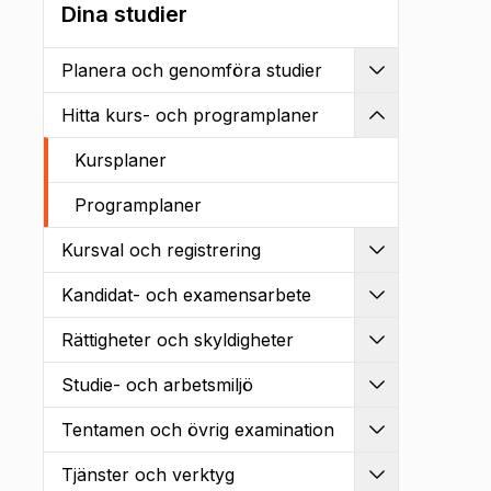
Dina studier
Planera och genomföra studier
Utvidga
Hitta kurs- och programplaner
Kollapsa
Kursplaner
Programplaner
Kursval och registrering
Utvidga
Kandidat- och examensarbete
Utvidga
Rättigheter och skyldigheter
Utvidga
Studie- och arbetsmiljö
Utvidga
Tentamen och övrig examination
Utvidga
Tjänster och verktyg
Utvidga