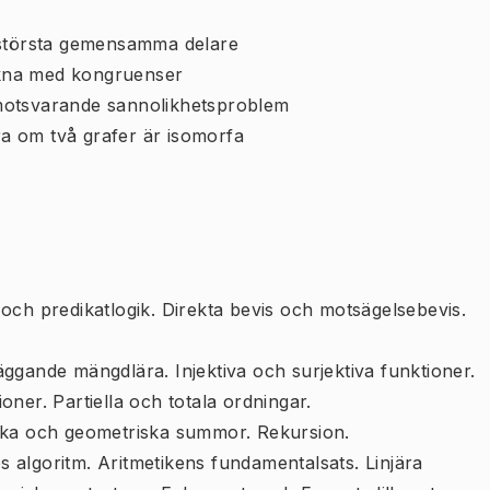
 största gemensamma delare
räkna med kongruenser
motsvarande sannolikhetsproblem
öra om två grafer är isomorfa
och predikatlogik. Direkta bevis och motsägelsebevis.
̈ggande mängdlära. Injektiva och surjektiva funktioner.
oner. Partiella och totala ordningar.
iska och geometriska summor. Rekursion.
es algoritm. Aritmetikens fundamentalsats. Linjära