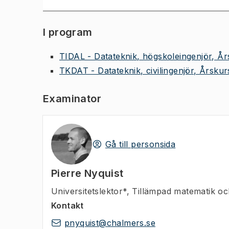
I program
TIDAL - Datateknik, högskoleingenjör, År
TKDAT - Datateknik, civilingenjör, Årskur
Examinator
Gå till personsida
Pierre Nyquist
Universitetslektor*
,
Tillämpad matematik och
Kontakt
pnyquist@chalmers.se