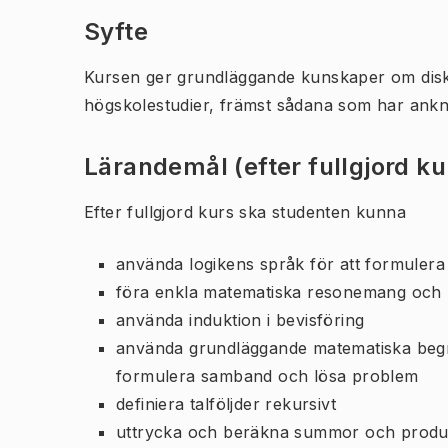
Syfte
Kursen ger grundläggande kunskaper om disk
högskolestudier, främst sådana som har ankny
Lärandemål (efter fullgjord k
Efter fullgjord kurs ska studenten kunna
använda logikens språk för att formuler
föra enkla matematiska resonemang och 
använda induktion i bevisföring
använda grundläggande matematiska begre
formulera samband och lösa problem
definiera talföljder rekursivt
uttrycka och beräkna summor och produkt