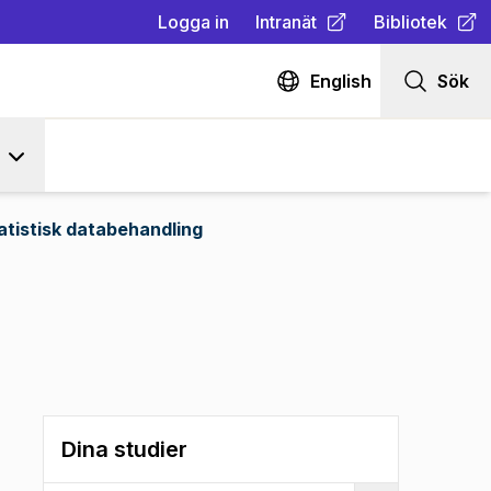
Logga in
Intranät
Bibliotek
(
Öppnas i ny flik
(
Öppnas i ny fl
)
English
Sök
atistisk databehandling
Dina studier