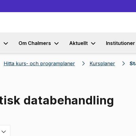
Gå till innehållet
s
Om Chalmers
Aktuellt
Institutioner
Hitta kurs- och programplaner
Kursplaner
St
stisk databehandling