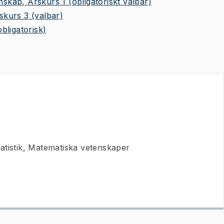
skap, Årskurs 1
(obligatoriskt valbar)
skurs 3
(valbar)
obligatorisk)
atistik, Matematiska vetenskaper