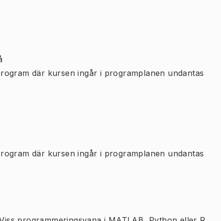
å
program där kursen ingår i programplanen undantas
program där kursen ingår i programplanen undantas
. Viss programmeringsvana i MATLAB, Python eller R.