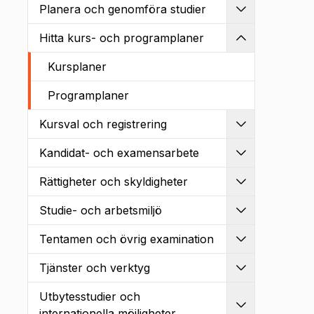
Planera och genomföra studier
Utvidga
Hitta kurs- och programplaner
Kollapsa
Kursplaner
Programplaner
Kursval och registrering
Utvidga
Kandidat- och examensarbete
Utvidga
Rättigheter och skyldigheter
Utvidga
Studie- och arbetsmiljö
Utvidga
Tentamen och övrig examination
Utvidga
Tjänster och verktyg
Utvidga
Utbytesstudier och
Utvidga
internationella möjligheter