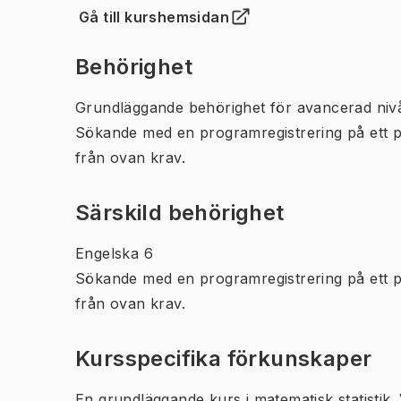
Gå till kurshemsidan
(
Öppnas i ny flik
)
Behörighet
Grundläggande behörighet för avancerad niv
Sökande med en programregistrering på ett 
från ovan krav.
Särskild behörighet
Engelska 6
Sökande med en programregistrering på ett 
från ovan krav.
Kursspecifika förkunskaper
En grundläggande kurs i matematisk statistik