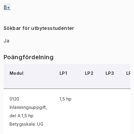
B+
Sökbar för utbytesstudenter
Ja
Poängfördelning
Modul
LP1
LP2
LP3
LP
0120
1,5 hp
Inlämningsuppgift
,
del A 1,5 hp
Betygsskala: UG