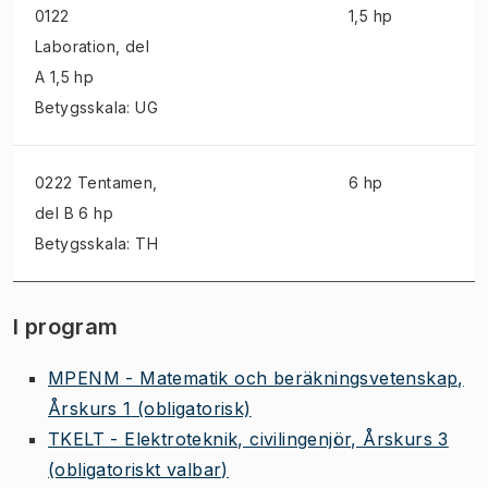
0122
1,5 hp
Laboration
, del
A 1,5 hp
Betygsskala: UG
0222 Tentamen
,
6 hp
del B 6 hp
Betygsskala: TH
I program
MPENM - Matematik och beräkningsvetenskap,
Årskurs 1
(obligatorisk)
TKELT - Elektroteknik, civilingenjör, Årskurs 3
(obligatoriskt valbar)