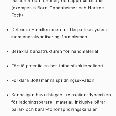
excitoner och fononer) och approximationer
(exempelvis Born-Oppenheimer och Hartree-
Fock)
Definiera Hamiltonianen för flerpartikelsystem
inom andrakvantiseringsformalismen
Beräkna bandstrukturen för nanomaterial
Förstå potentialen hos täthetsfunktionalteori
Förklara Boltzmanns spridningsekvation
Känna igen huvudstegen i relaxationsdynamiken
för laddningsbärare i material, inklusive bärar-
bärar- och bärar-fononspridningskanaler