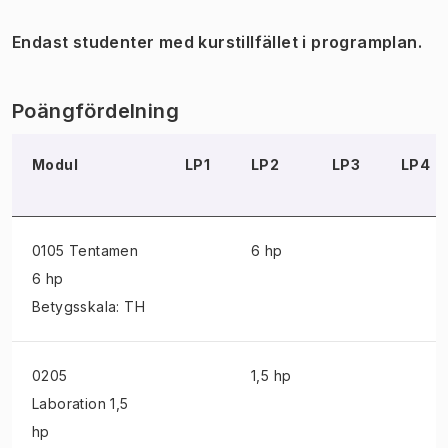
Endast studenter med kurstillfället i programplan.
Poängfördelning
Modul
LP1
LP2
LP3
LP4
0105 Tentamen
6 hp
6 hp
Betygsskala: TH
0205
1,5 hp
Laboration
1,5
hp