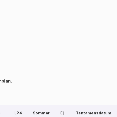
mplan.
3
LP4
Sommar
Ej
Tentamensdatum