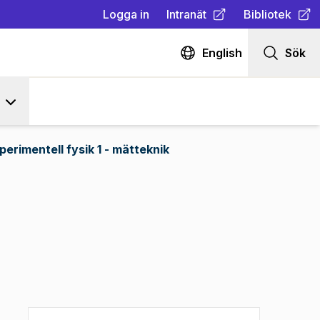
Logga in
Intranät
Bibliotek
(
Öppnas i ny flik
(
Öppnas i ny fl
)
English
Sök
perimentell fysik 1 - mätteknik