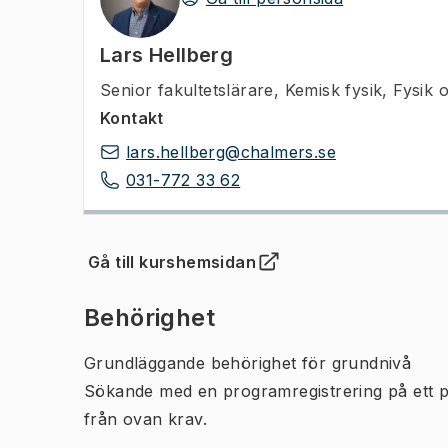
Lars Hellberg
Senior fakultetslärare
,
Kemisk fysik, Fysik 
Kontakt
lars.hellberg@chalmers.se
031-772 33 62
Gå till kurshemsidan
(
Öppnas i ny flik
)
Behörighet
Grundläggande behörighet för grundnivå
Sökande med en programregistrering på ett 
från ovan krav.