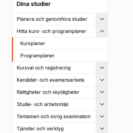
Dina studier
Planera och genomföra studier
Utvidga
Hitta kurs- och programplaner
Kollapsa
Kursplaner
Programplaner
Kursval och registrering
Utvidga
Kandidat- och examensarbete
Utvidga
Rättigheter och skyldigheter
Utvidga
Studie- och arbetsmiljö
Utvidga
Tentamen och övrig examination
Utvidga
Tjänster och verktyg
Utvidga