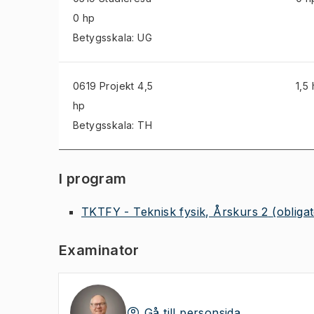
0 hp
Betygsskala: UG
0619 Projekt
4,5
1,5
hp
Betygsskala: TH
I program
TKTFY - Teknisk fysik, Årskurs 2
(obligat
Examinator
Gå till personsida