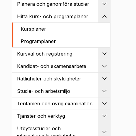
Planera och genomföra studier
Utvidga
Hitta kurs- och programplaner
Kollapsa
Kursplaner
Programplaner
Kursval och registrering
Utvidga
Kandidat- och examensarbete
Utvidga
Rättigheter och skyldigheter
Utvidga
Studie- och arbetsmiljö
Utvidga
Tentamen och övrig examination
Utvidga
Tjänster och verktyg
Utvidga
Utbytesstudier och
Utvidga
internationella möjligheter