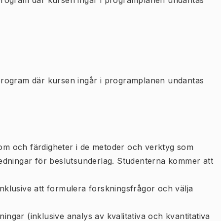
program där kursen ingår i programplanen undantas
program där kursen ingår i programplanen undantas
p om och färdigheter i de metoder och verktyg som
edningar för beslutsunderlag. Studenterna kommer att
inklusive att formulera forskningsfrågor och välja
ingar (inklusive analys av kvalitativa och kvantitativa