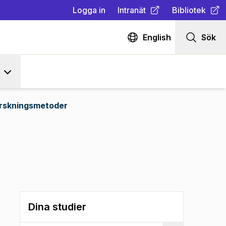
Logga in
Intranät
Bibliotek
(
Öppnas i ny flik
(
Öppnas i ny fl
)
English
Sök
rskningsmetoder
Dina studier