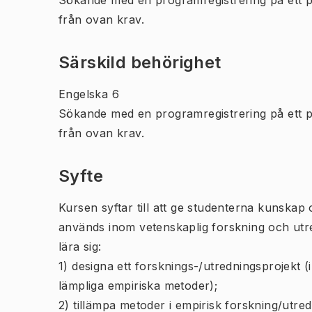
Sökande med en programregistrering på ett 
från ovan krav.
Särskild behörighet
Engelska 6
Sökande med en programregistrering på ett 
från ovan krav.
Syfte
Kursen syftar till att ge studenterna kunska
används inom vetenskaplig forskning och utr
lära sig:
1) designa ett forsknings-/utredningsprojekt (
lämpliga empiriska metoder);
2) tillämpa metoder i empirisk forskning/utredn