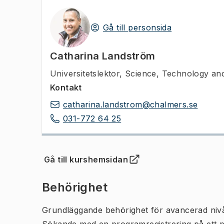
Gå till personsida
Catharina Landström
Universitetslektor
,
Science, Technology and
Kontakt
catharina.landstrom@chalmers.se
031-772 64 25
Gå till kurshemsidan
(
Öppnas i ny flik
)
Behörighet
Grundläggande behörighet för avancerad niv