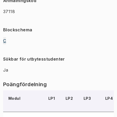
Anmälningskod
37118
Blockschema
C
Sökbar för utbytesstudenter
Ja
Poängfördelning
Modul
LP1
LP2
LP3
LP4