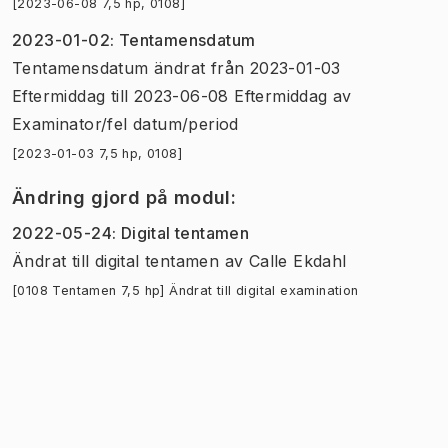
[2023-06-08 7,5 hp, 0108]
2023-01-02
:
Tentamensdatum
Tentamensdatum
ändrat
från
2023-01-03
Eftermiddag
till
2023-06-08 Eftermiddag
av
Examinator/fel datum/period
[2023-01-03 7,5 hp, 0108]
Ändring gjord på modul
:
2022-05-24
:
Digital tentamen
Ändrat till digital tentamen
av
Calle Ekdahl
[0108 Tentamen 7,5 hp] Ändrat till digital examination