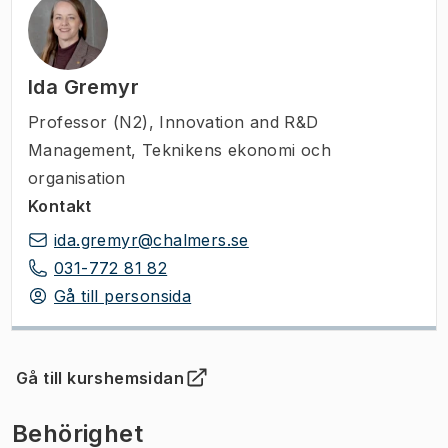
Ida Gremyr
Professor (N2)
,
Innovation and R&D
Management, Teknikens ekonomi och
organisation
Kontakt
ida.gremyr@chalmers.se
031-772 81 82
Gå till personsida
Gå till kurshemsidan
(
Öppnas i ny flik
)
Behörighet