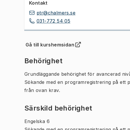
Kontakt
ptr@chalmers.se
031-772 54 05
Gå till kurshemsidan
(
Öppnas i ny flik
)
Behörighet
Grundläggande behörighet för avancerad niv
Sökande med en programregistrering på ett 
från ovan krav.
Särskild behörighet
Engelska 6
Sökande med en programregistrering på ett 