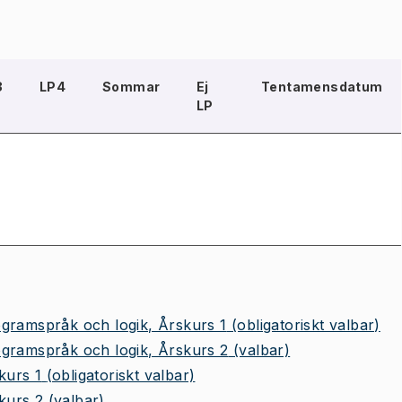
3
LP4
Sommar
Ej
Tentamensdatum
LP
gramspråk och logik, Årskurs 1
(obligatoriskt valbar)
gramspråk och logik, Årskurs 2
(valbar)
kurs 1
(obligatoriskt valbar)
kurs 2
(valbar)