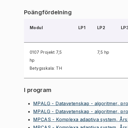
Poängfördelning
Modul
LP1
LP2
LP
0107 Projekt
7,5
7,5 hp
hp
Betygsskala: TH
I program
MPALG - Datavetenskap - algoritmer, pro
MPALG - Datavetenskap - algoritmer, pro
MPCAS - Komplexa adaptiva system, Års
MPCAS - Komplexa adaptiva system, Års