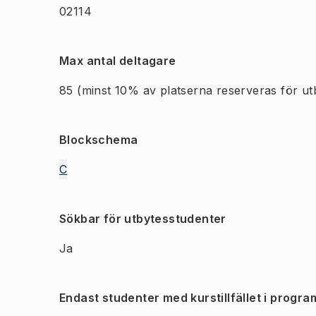
02114
Max antal deltagare
85
(minst 10% av platserna reserveras för ut
Blockschema
C
Sökbar för utbytesstudenter
Ja
Endast studenter med kurstillfället i progra