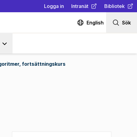
Logga in
Intranät
Bibliotek
(
Öppnas i ny flik
(
Öppnas i ny fl
)
English
Sök
goritmer, fortsättningskurs