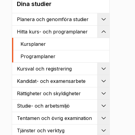
Dina studier
Planera och genomföra studier
Utvidga
Hitta kurs- och programplaner
Kollapsa
Kursplaner
Programplaner
Kursval och registrering
Utvidga
Kandidat- och examensarbete
Utvidga
Rättigheter och skyldigheter
Utvidga
Studie- och arbetsmiljö
Utvidga
Tentamen och övrig examination
Utvidga
Tjänster och verktyg
Utvidga