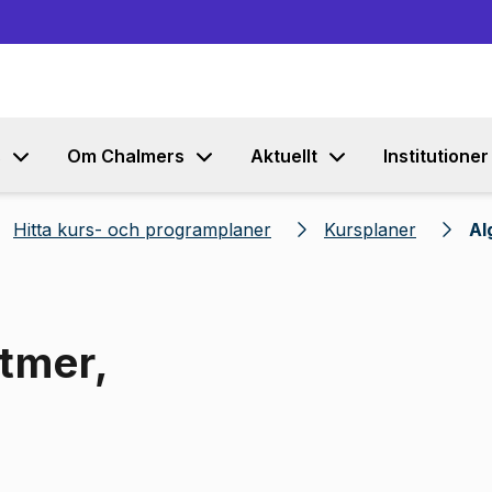
Gå till innehållet
s
Om Chalmers
Aktuellt
Institutioner
Hitta kurs- och programplaner
Kursplaner
Al
itmer,